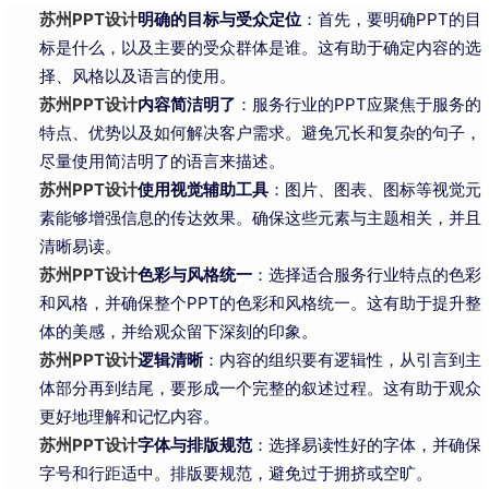
苏州PPT设计
明确的目标与受众定位
：首先，要明确PPT的目
标是什么，以及主要的受众群体是谁。这有助于确定内容的选
择、风格以及语言的使用。
苏州PPT设计
内容简洁明了
：服务行业的PPT应聚焦于服务的
特点、优势以及如何解决客户需求。避免冗长和复杂的句子，
尽量使用简洁明了的语言来描述。
苏州PPT设计
使用视觉辅助工具
：图片、图表、图标等视觉元
素能够增强信息的传达效果。确保这些元素与主题相关，并且
清晰易读。
苏州PPT设计
色彩与风格统一
：选择适合服务行业特点的色彩
和风格，并确保整个PPT的色彩和风格统一。这有助于提升整
体的美感，并给观众留下深刻的印象。
苏州PPT设计
逻辑清晰
：内容的组织要有逻辑性，从引言到主
体部分再到结尾，要形成一个完整的叙述过程。这有助于观众
更好地理解和记忆内容。
苏州PPT设计
字体与排版规范
：选择易读性好的字体，并确保
字号和行距适中。排版要规范，避免过于拥挤或空旷。