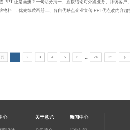
选 PPT 还是画册？一句话分清一、直接结论对外跑业务、拜访客户
牌物料 → 优先纸质画册二、各自优缺点企业宣传 PPT优点改内
本低、出稿快、可...
一页
1
2
3
4
5
6
24
25
下一
...
中心
关于意尤
新闻中心