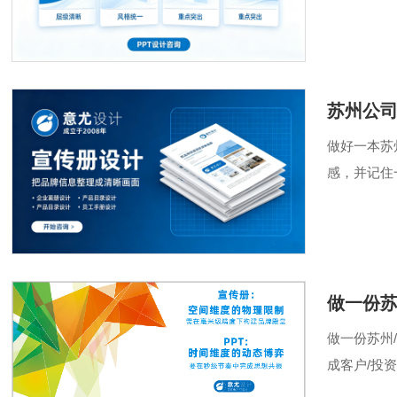
宣传册设计核
苏州公
做好一本苏
感，并记住
对，比做好
做一份苏
做一份苏州
成客户/投
度：公司概况