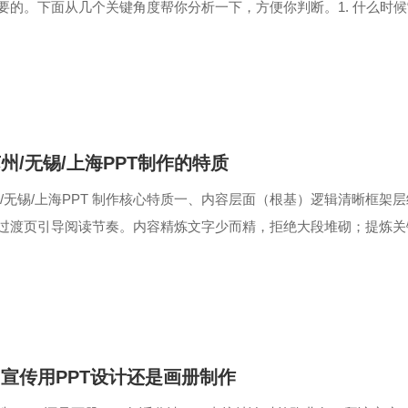
要的。下面从几个关键角度帮你分析一下，方便你判断。1. 什么时候“
、路演融资、参加展会...
州/无锡/上海PPT制作的特质
州/无锡/上海PPT 制作核心特质一、内容层面（根基）逻辑清晰框
过渡页引导阅读节奏。内容精炼文字少而精，拒绝大段堆砌；提炼关
术语无误，重点信息突出，无...
宣传用PPT设计还是画册制作