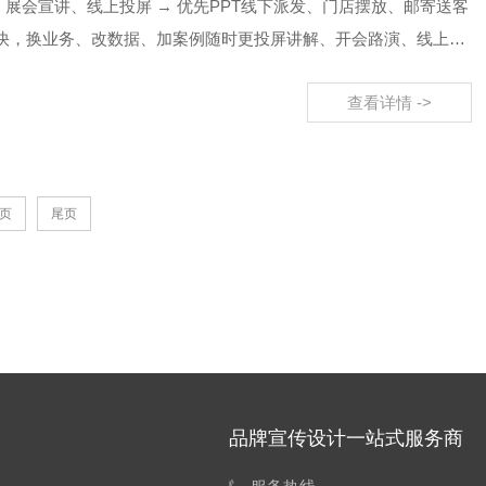
、展会宣讲、线上投屏 → 优先PPT线下派发、门店摆放、邮寄送客
容超快，换业务、改数据、加案例随时更投屏讲解、开会路演、线上发
查看详情 ->
页
尾页
品牌宣传设计一站式服务商